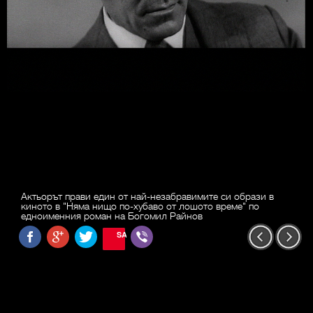
Актьорът прави един от най-незабравимите си образи в
киното в "Няма нищо по-хубаво от лошото време" по
едноименния роман на Богомил Райнов
SAVE