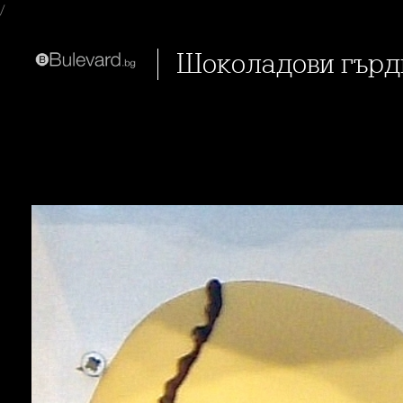
/
Шоколадови гър