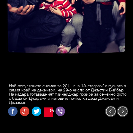
Най-популярната снимка за 2011 г. в "Инстаграм" е пусната в
самия край на декември, на 29-о число от Джъстин Бийбър.
На кадъра тогавашният тийнейджър позира за семейно фото
с баща си Джеръми и неговите по-малки деца Джаксън и
Джазмин.
SAVE