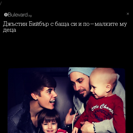
/
Джъстин Бийбър с баща си и по-малките му
деца