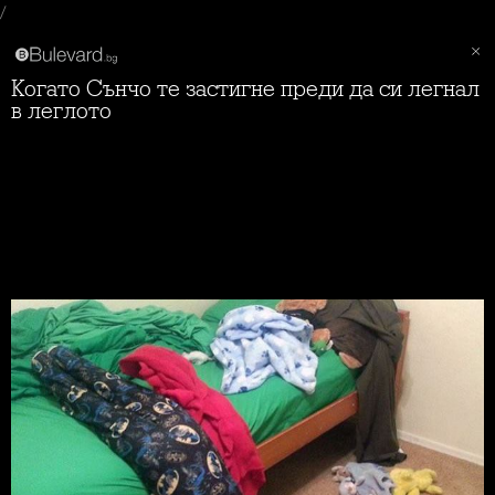
/
Когато Сънчо те застигне преди да си легнал
в леглото