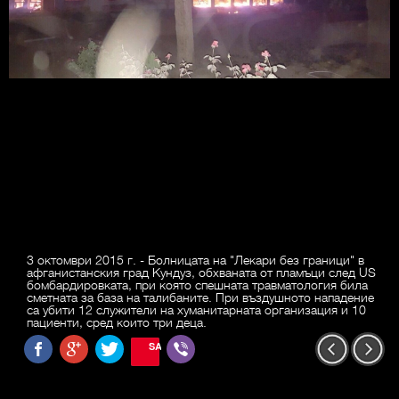
3 октомври 2015 г. - Болницата на "Лекари без граници" в
афганистанския град Кундуз, обхваната от пламъци след US
бомбардировката, при която спешната травматология била
сметната за база на талибаните. При въздушното нападение
са убити 12 служители на хуманитарната организация и 10
пациенти, сред които три деца.
SAVE