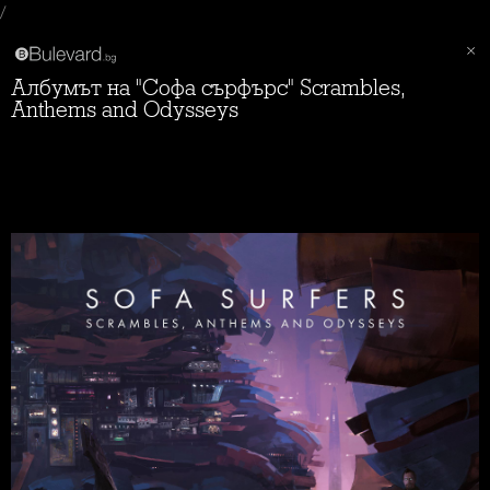
/
Албумът на "Софа сърфърс" Scrambles,
Anthems and Odysseys