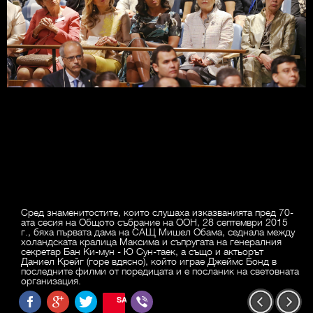
Сред знаменитостите, които слушаха изказванията пред 70-
ата сесия на Общото събрание на ООН, 28 септември 2015
г., бяха първата дама на САЩ Мишел Обама, седнала между
холандската кралица Максима и съпругата на генералния
секретар Бан Ки-мун - Ю Сун-таек, а също и актьорът
Даниел Крейг (горе вдясно), който играе Джеймс Бонд в
последните филми от поредицата и е посланик на световната
организация.
SAVE