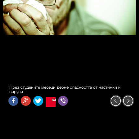
През студените месеци дебне опасността от настинки и
вируси
SAVE