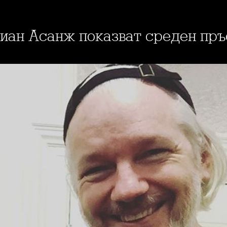
лиан Асанж показват среден пр