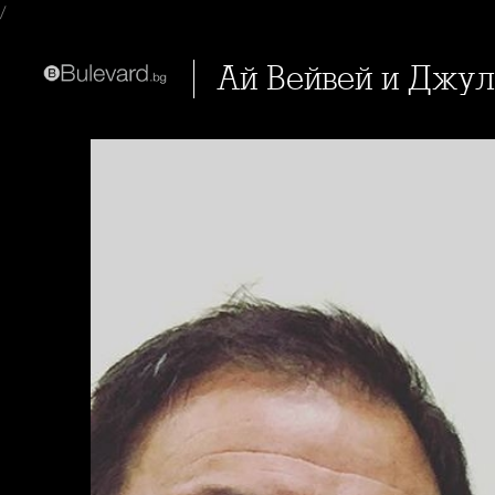
/
Ай Вейвей и Джу