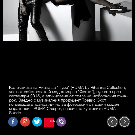
Колекцията на Риана за "Пума" (PUMA by Rihanna Collection,
част от собствената й модна марка "Фенти"), пусната през
септември 2015, е вдъхновена от стила на нюйоркския пънк-
рок. Заедно с музикалния продуцент Травис Скот
попзвездата позира лично за фотосесия с първия модел
маратонки - PUMA Creeper, версия на култовите PUMA
Suede.
SAVE