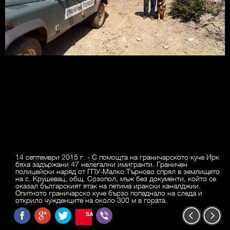
14 септември 2015 г. - С помощта на граничарското куче Ирк
бяха задържани 47 нелегални имигранти. Граничен
полицейски наряд от ГПУ-Малко Търново спрял в землището
на с. Крушевац, общ. Созопол, мъж без документи, който се
оказал българският ятак на петима иракски каналджии.
Опитното граничарско куче бързо попаднало на следа и
открило чужденците на около 300 м в гората.
SAVE