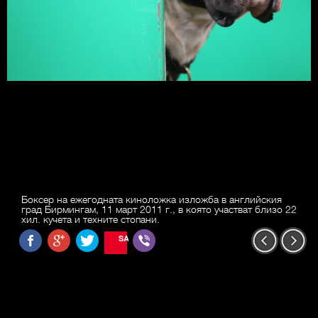
Боксер на ежегодната киноложка изложба в английския
град Бирмингам, 11 март 2011 г., в която участват близо 22
хил. кучета и техните стопани.
SAVE