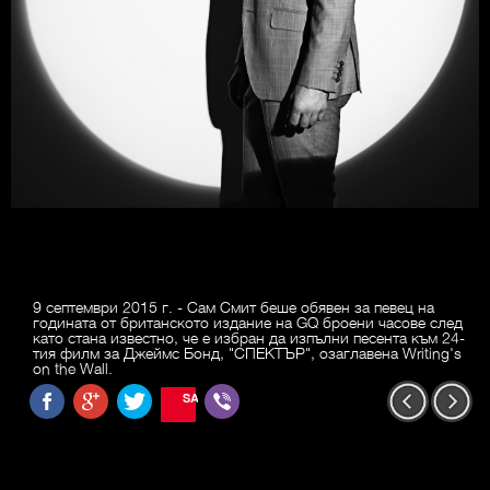
9 септември 2015 г. - Сам Смит беше обявен за певец на
годината от британското издание на GQ броени часове след
като стана известно, че е избран да изпълни песента към 24-
тия филм за Джеймс Бонд, "СПЕКТЪР", озаглавена Writing's
on the Wall.
SAVE