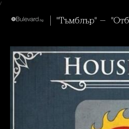
/
"Тъмблър" - "От