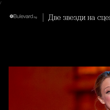
/
Две звезди на сц