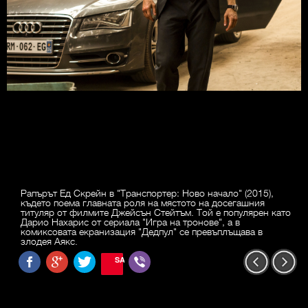
Рапърът Ед Скрейн в "Транспортер: Ново начало" (2015),
където поема главната роля на мястото на досегашния
титуляр от филмите Джейсън Стейтъм. Той е популярен като
Дарио Нахарис от сериала "Игра на тронове", а в
комиксовата екранизация "Дедпул" се превъплъщава в
злодея Аякс.
SAVE