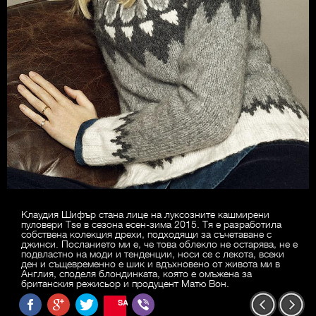
Клаудия Шифър стана лице на луксозните кашмирени
пуловери Tse в сезона есен-зима 2015. Тя е разработила
собствена колекция дрехи, подходящи за съчетаване с
джинси. Посланието ми е, че това облекло не остарява, не е
подвластно на моди и тенденции, носи се с лекота, всеки
ден и същевременно е шик и вдъхновено от живота ми в
Англия, споделя блондинката, която е омъжена за
британския режисьор и продуцент Матю Вон.
SAVE