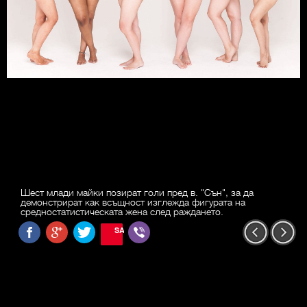
Шест млади майки позират голи пред в. "Сън", за да
демонстрират как всъщност изглежда фигурата на
средностатистическата жена след раждането.
SAVE