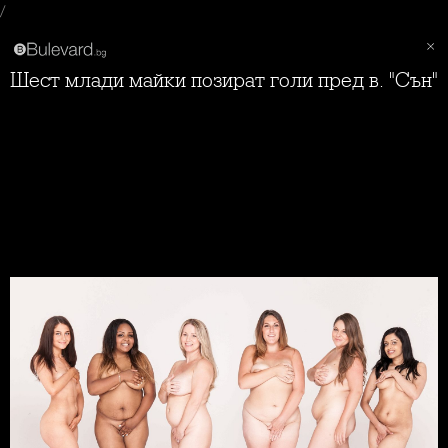
/
Шест млади майки позират голи пред в. "Сън"