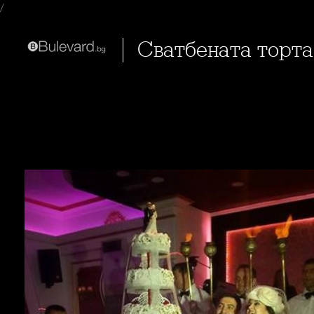
/
Сватбената торт