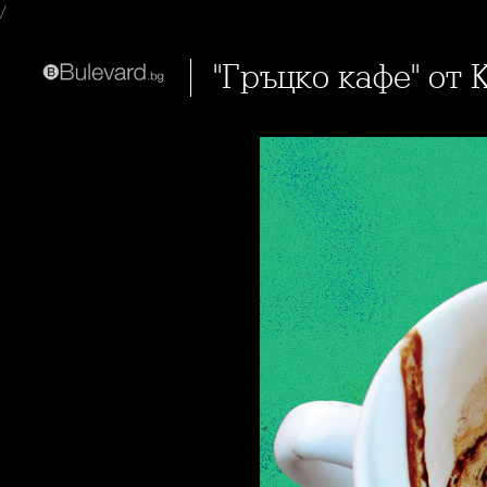
/
"Гръцко кафе" о