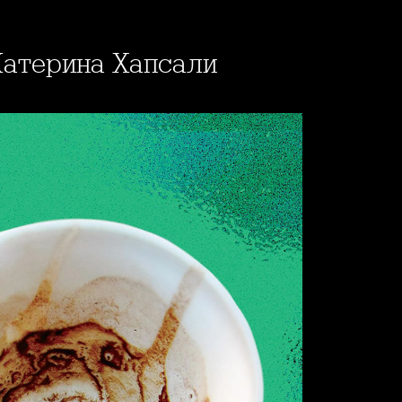
т Катерина Хапсали