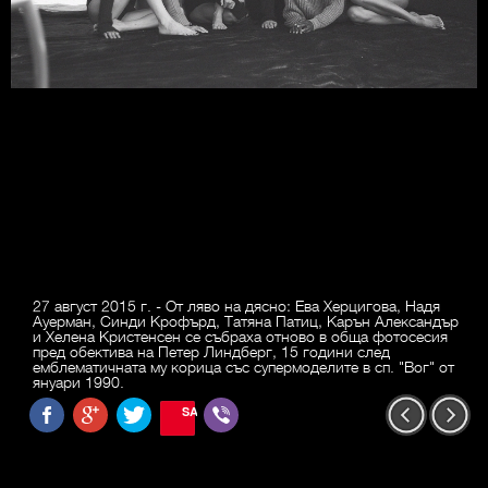
27 август 2015 г. - От ляво на дясно: Ева Херцигова, Надя
Ауерман, Синди Крофърд, Татяна Патиц, Карън Александър
и Хелена Кристенсен се събраха отново в обща фотосесия
пред обектива на Петер Линдберг, 15 години след
емблематичната му корица със супермоделите в сп. "Вог" от
януари 1990.
SAVE