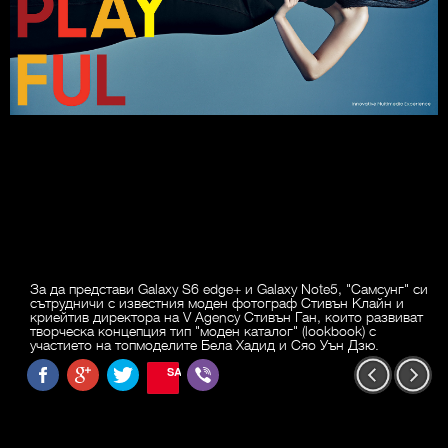
За да представи Galaxy S6 edge+ и Galaxy Note5, "Самсунг" си
сътрудничи с известния моден фотограф Стивън Клайн и
криейтив директора на V Agency Стивън Ган, които развиват
творческа концепция тип "моден каталог" (lookbook) с
участието на топмоделите Бела Хадид и Сяо Уън Дзю.
SAVE