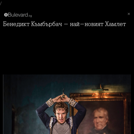
/
Бенедикт Къмбърбач - най-новият Хамлет