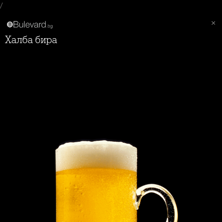
/
Халба бира