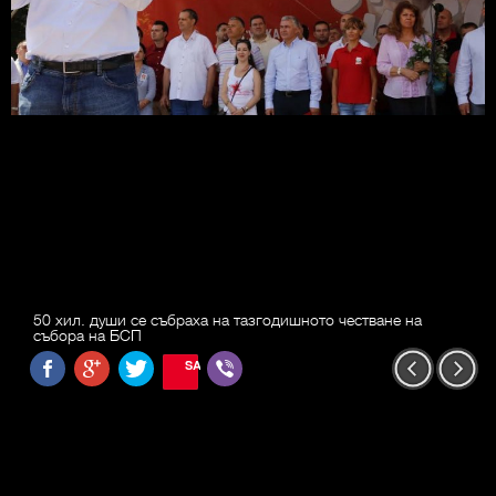
50 хил. души се събраха на тазгодишното честване на
събора на БСП
SAVE