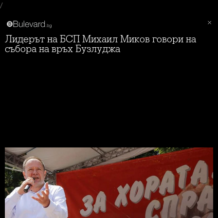
/
Лидерът на БСП Михаил Миков говори на
събора на връх Бузлуджа