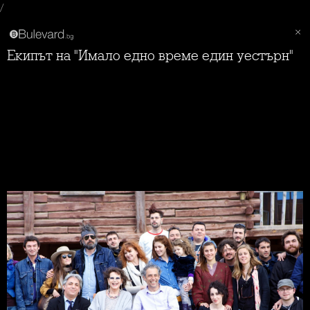
/
Екипът на "Имало едно време един уестърн"