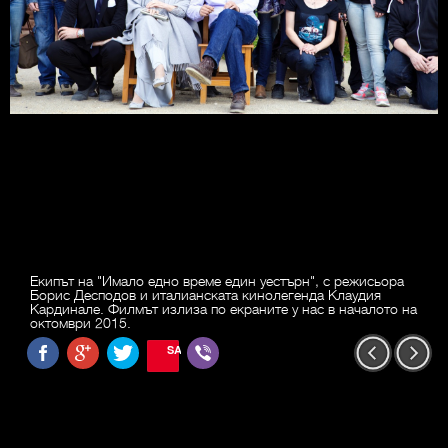
Екипът на "Имало едно време един уестърн", с режисьора
Борис Десподов и италианската кинолегенда Клаудия
Кардинале. Филмът излиза по екраните у нас в началото на
октомври 2015.
SAVE