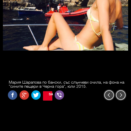
Мария Шарапова по бански, със слънчеви очила, на фона на
"сините пещери в Черна гора", юли 2015.
SAVE