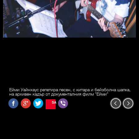
Ейми Уайнхаус репетира песен, с китара и бейзболна шапка,
на архивен кадър от документалния филм "Ейми"
SAVE