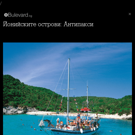
/
Йонийските острови: Антипакси