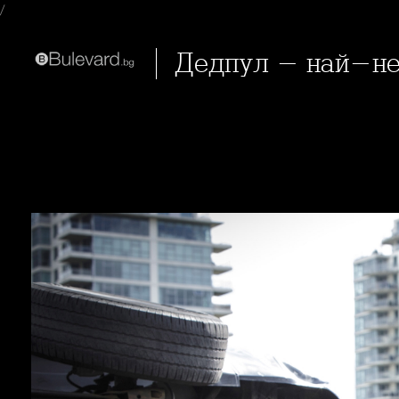
/
Дедпул - най-не