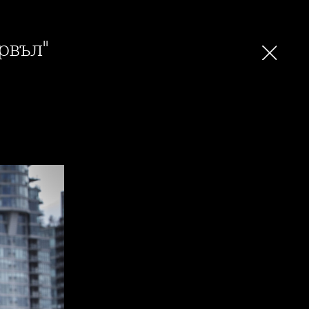
рвъл"