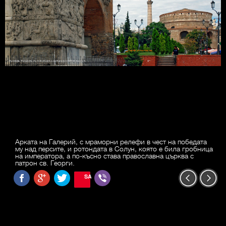
Арката на Галерий, с мраморни релефи в чест на победата
му над персите, и ротондата в Солун, която е била гробница
на императора, а по-късно става православна църква с
патрон св. Георги.
SAVE