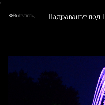
/
Шадраванът под