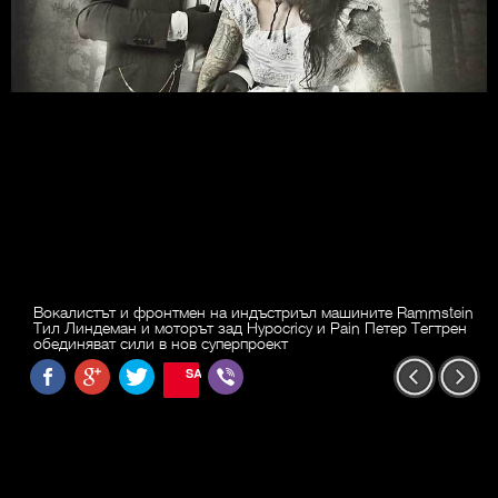
Вокалистът и фронтмен на индъстриъл машините Rammstein
Тил Линдеман и моторът зад Hypocricy и Pain Петер Тегтрен
обединяват сили в нов суперпроект
SAVE