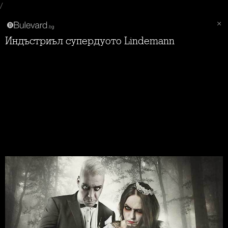
/
Индъстриъл супердуото Lindemann