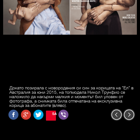
Докато позирала с новородения си син за корицата на "Ел" в
Австралия за юни 2015, на топмодела Никол Трунфио се
наложило да накърми малкия и моментът бил уловен от
фотографа, а снимката била отпечатана на ексклузивна
корица за абонатите (вляво).
SAVE