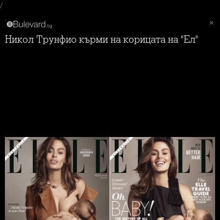
/
Никол Трунфио кърми на корицата на "Ел"