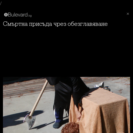
/
Смъртна присъда чрез обезглавяване