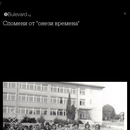
/
Спомени от "онези времена"