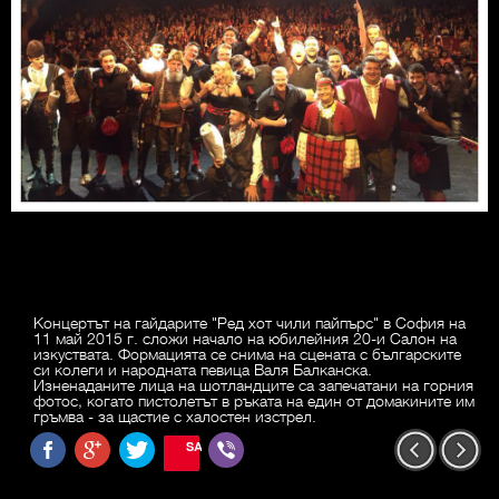
Концертът на гайдарите "Ред хот чили пайпърс" в София на
11 май 2015 г. сложи начало на юбилейния 20-и Салон на
изкуствата. Формацията се снима на сцената с българските
си колеги и народната певица Валя Балканска.
Изненаданите лица на шотландците са запечатани на горния
фотос, когато пистолетът в ръката на един от домакините им
гръмва - за щастие с халостен изстрел.
SAVE