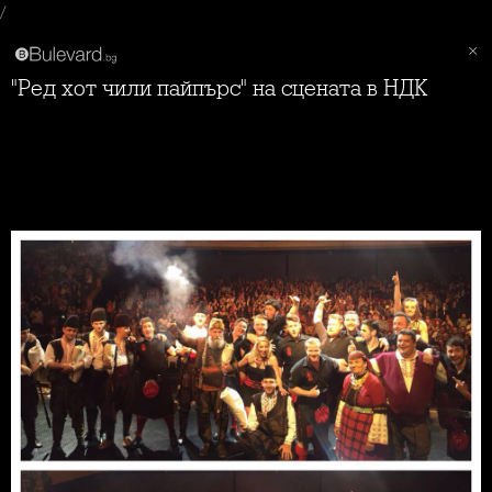
/
"Ред хот чили пайпърс" на сцената в НДК