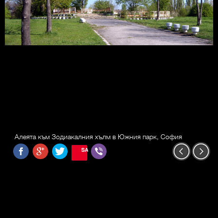
Алеята към Зодиакалния хълм в Южния парк, София
SAVE