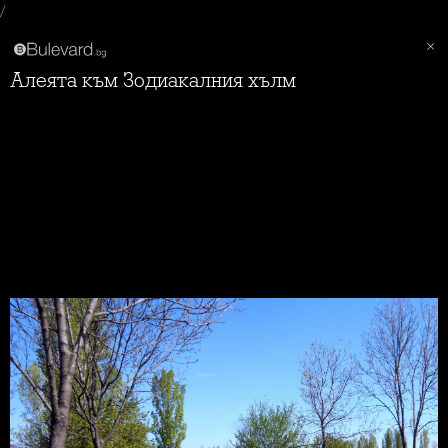
/
Алеята към Зодиакалния хълм