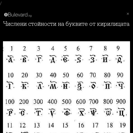
/
Числени стойности на буквите от кирилицата