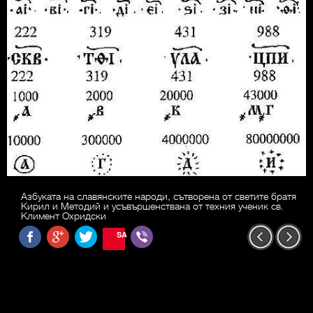
Азбуката на славянските народи, сътворена от светите братя
Кирил и Методий и усъвършенствана от техния ученик св.
Климент Охридски
SAVE