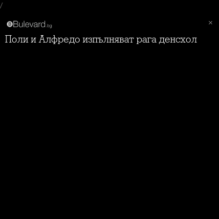
/
Поли и Алфредо изпълняват рага денсхол