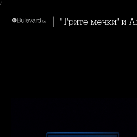
/
"Трите мечки" и