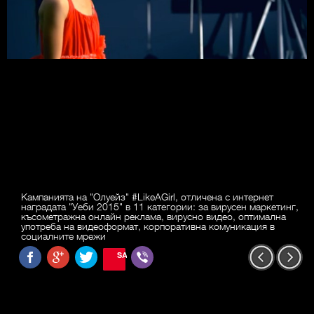
Кампанията на "Олуейз" #LikeAGirl, отличена с интернет
наградата "Уеби 2015" в 11 категории: за вирусен маркетинг,
късометражна онлайн реклама, вирусно видео, оптимална
употреба на видеоформат, корпоративна комуникация в
социалните мрежи
SAVE