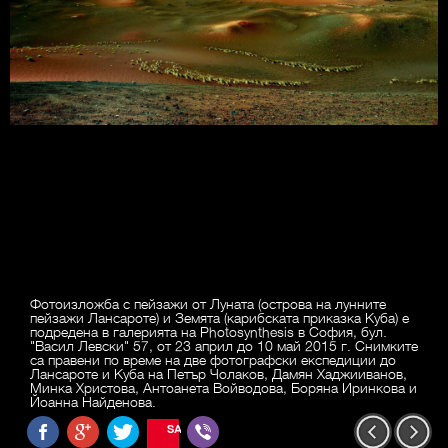
Фотоизложба с пейзажи от Луната (острова на лунните
пейзажи Лансароте) и Земята (карибската приказка Куба) е
подредена в галерията на Photosynthesis в София, бул.
"Васил Левски" 57, от 23 април до 10 май 2015 г. Снимките
са правени по време на две фотографски експедиции до
Лансароте и Куба на Петър Чолаков, Дамян Хаджииванов,
Минка Христова, Антоанета Войводова, Боряна Иринкова и
Йоанна Найденова.
SAVE