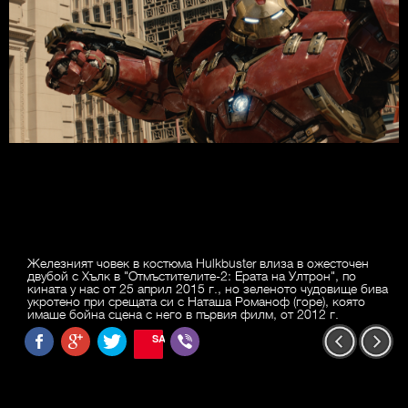
Железният човек в костюма Hulkbuster влиза в ожесточен
двубой с Хълк в "Отмъстителите-2: Ерата на Ултрон", по
кината у нас от 25 април 2015 г., но зеленото чудовище бива
укротено при срещата си с Наташа Романоф (горе), която
имаше бойна сцена с него в първия филм, от 2012 г.
SAVE