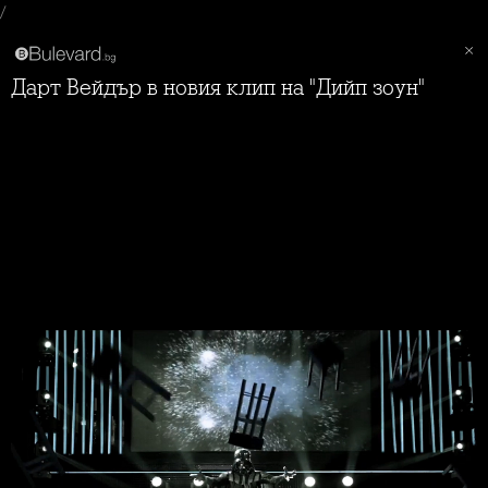
/
Дарт Вейдър в новия клип на "Дийп зоун"