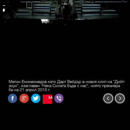
Метин Енимехмедов като Дарт Вейдър в новия клип на "Дийп
зоун", озаглавен "Нека Силата бъде с нас", чиято премиера
бе на 21 април 2015 г.
SAVE