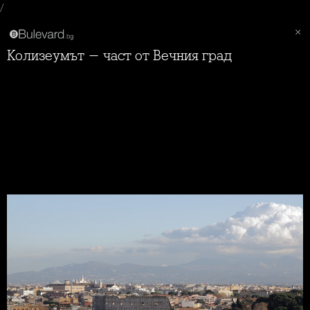
/
Колизеумът - част от Вечния град