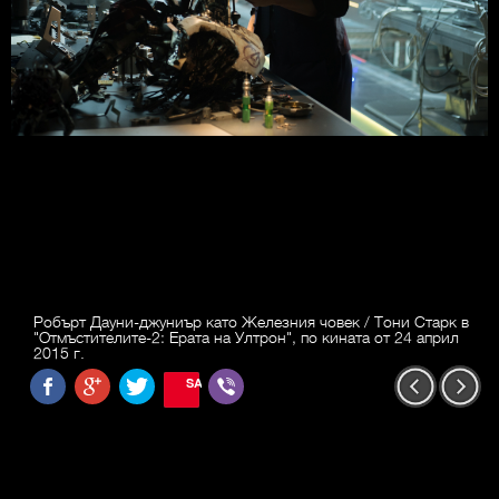
Робърт Дауни-джуниър като Железния човек / Тони Старк в
"Отмъстителите-2: Ерата на Ултрон", по кината от 24 април
2015 г.
SAVE