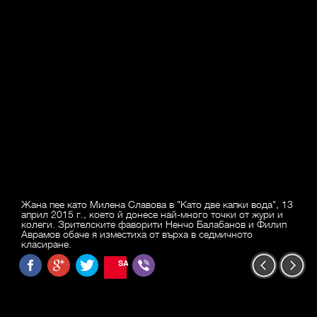
Жана пее като Милена Славова в "Като две капки вода", 13
април 2015 г., което й донесе най-много точки от жури и
колеги. Зрителските фаворити Ненчо Балабанов и Филип
Аврамов обаче я изместиха от върха в седмичното
класиране.
SAVE