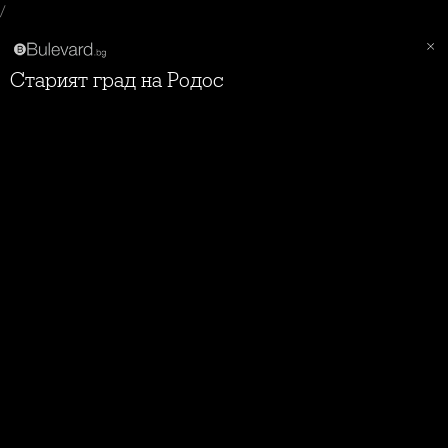
/
Старият град на Родос