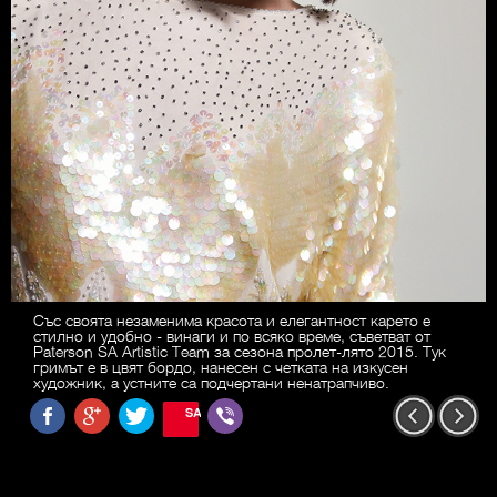
Със своята незаменима красота и елегантност карето е
стилно и удобно - винаги и по всяко време, съветват от
Paterson SA Artistic Team за сезона пролет-лято 2015. Тук
гримът е в цвят бордо, нанесен с четката на изкусен
художник, а устните са подчертани ненатрапчиво.
SAVE